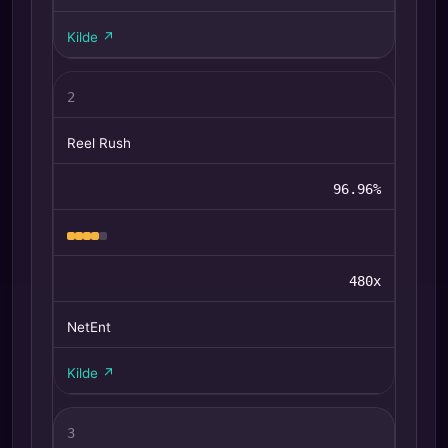
Kilde ↗
2
Reel Rush
96.96%
4/5
480x
NetEnt
Kilde ↗
3