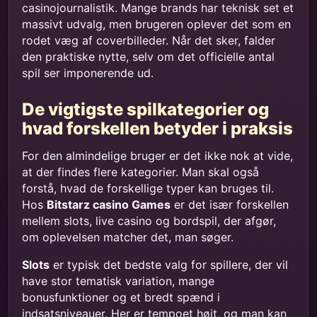
casinojournalistik. Mange brands har teknisk set et
massivt udvalg, men brugeren oplever det som en
rodet væg af coverbilleder. Når det sker, falder
den praktiske nytte, selv om det officielle antal
spil ser imponerende ud.
De vigtigste spilkategorier og
hvad forskellen betyder i praksis
For den almindelige bruger er det ikke nok at vide,
at der findes flere kategorier. Man skal også
forstå, hvad de forskellige typer kan bruges til.
Hos
Bitstarz casino Games
er det især forskellen
mellem slots, live casino og bordspil, der afgør,
om oplevelsen matcher det, man søger.
Slots
er typisk det bedste valg for spillere, der vil
have stor tematisk variation, mange
bonusfunktioner og et bredt spænd i
indsatsniveauer. Her er tempoet højt, og man kan