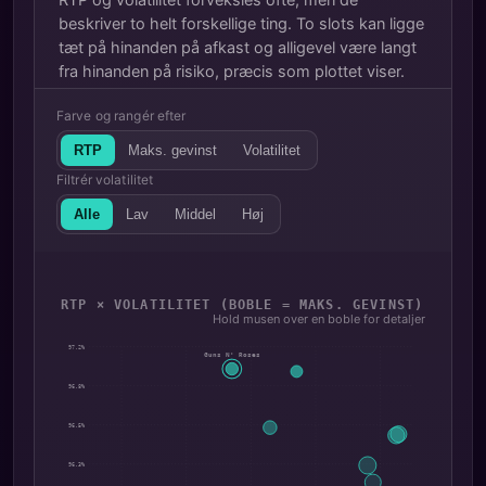
RTP og volatilitet forveksles ofte, men de
beskriver to helt forskellige ting. To slots kan ligge
tæt på hinanden på afkast og alligevel være langt
fra hinanden på risiko, præcis som plottet viser.
Farve og rangér efter
RTP
Maks. gevinst
Volatilitet
Filtrér volatilitet
Alle
Lav
Middel
Høj
RTP × VOLATILITET (BOBLE = MAKS. GEVINST)
Hold musen over en boble for detaljer
97.2%
Guns N' Roses
96.8%
96.5%
96.3%