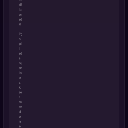
tif
ic
er
et
R
T
P;
s
pi
ll
et
s
hj
æ
lp
e
s
k
æ
r
m
er
d
e
n
e