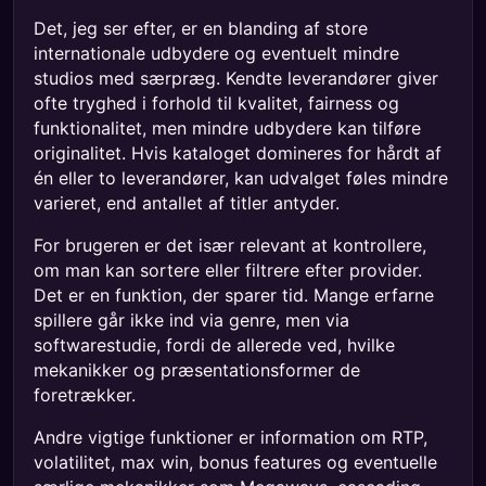
Det, jeg ser efter, er en blanding af store
internationale udbydere og eventuelt mindre
studios med særpræg. Kendte leverandører giver
ofte tryghed i forhold til kvalitet, fairness og
funktionalitet, men mindre udbydere kan tilføre
originalitet. Hvis kataloget domineres for hårdt af
én eller to leverandører, kan udvalget føles mindre
varieret, end antallet af titler antyder.
For brugeren er det især relevant at kontrollere,
om man kan sortere eller filtrere efter provider.
Det er en funktion, der sparer tid. Mange erfarne
spillere går ikke ind via genre, men via
softwarestudie, fordi de allerede ved, hvilke
mekanikker og præsentationsformer de
foretrækker.
Andre vigtige funktioner er information om RTP,
volatilitet, max win, bonus features og eventuelle