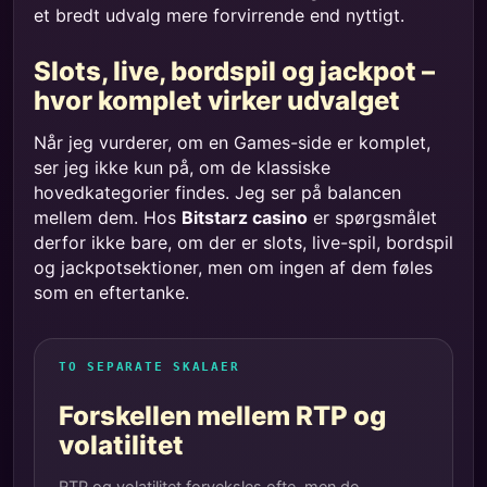
et bredt udvalg mere forvirrende end nyttigt.
Slots, live, bordspil og jackpot –
hvor komplet virker udvalget
Når jeg vurderer, om en Games-side er komplet,
ser jeg ikke kun på, om de klassiske
hovedkategorier findes. Jeg ser på balancen
mellem dem. Hos
Bitstarz casino
er spørgsmålet
derfor ikke bare, om der er slots, live-spil, bordspil
og jackpotsektioner, men om ingen af dem føles
som en eftertanke.
TO SEPARATE SKALAER
Forskellen mellem RTP og
volatilitet