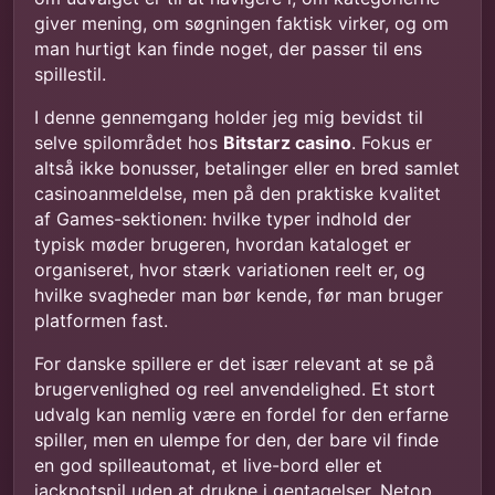
giver mening, om søgningen faktisk virker, og om
man hurtigt kan finde noget, der passer til ens
spillestil.
I denne gennemgang holder jeg mig bevidst til
selve spilområdet hos
Bitstarz casino
. Fokus er
altså ikke bonusser, betalinger eller en bred samlet
casinoanmeldelse, men på den praktiske kvalitet
af Games-sektionen: hvilke typer indhold der
typisk møder brugeren, hvordan kataloget er
organiseret, hvor stærk variationen reelt er, og
hvilke svagheder man bør kende, før man bruger
platformen fast.
For danske spillere er det især relevant at se på
brugervenlighed og reel anvendelighed. Et stort
udvalg kan nemlig være en fordel for den erfarne
spiller, men en ulempe for den, der bare vil finde
en god spilleautomat, et live-bord eller et
jackpotspil uden at drukne i gentagelser. Netop