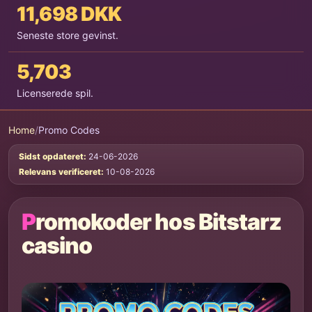
11,698 DKK
Seneste store gevinst.
5,703
Licenserede spil.
Home
/
Promo Codes
Sidst opdateret:
24-06-2026
Relevans verificeret:
10-08-2026
Promokoder hos Bitstarz
casino