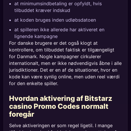
at minimumsindbetaling er opfyldt, hvis
tilbuddet kræver indskud
at koden bruges inden udløbsdatoen
at spilleren ikke allerede har aktiveret en
lignende kampagne
For danske brugere er det også klogt at
kontrollere, om tilbuddet faktisk er tilgængeligt
for Danmark. Nogle kampagner cirkulerer
internationalt, men er ikke nødvendigvis åbne i alle
jurisdiktioner. Det er en af de situationer, hvor en
kode kan være synlig online, men uden reel værdi
for den enkelte spiller.
Hvordan aktivering af Bitstarz
casino Promo Codes normalt
foregår
Selve aktiveringen er som regel ligetil. I mange