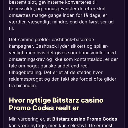
bestemt slot, gevinsterne konverteres til
bonussaldo, og bonusgevinster derefter skal
omsættes mange gange inden for få dage, er
værdien væsentligt mindre, end den først ser ud
til.
Det samme gælder cashback-baserede
kampagner. Cashback lyder sikkert og spiller-
venligt, men hvis det gives som bonusmidler med
omsætningskrav og ikke som kontantsaldo, er der
tale om noget ganske andet end reel
tilbagebetaling. Det er et af de steder, hvor
reklamesproget og den faktiske fordel ofte glider
fra hinanden.
Hvor nyttige Bitstarz casino
Promo Codes reelt er
Min vurdering er, at
Bitstarz casino Promo Codes
kan være nyttige, men kun selektivt. De er mest