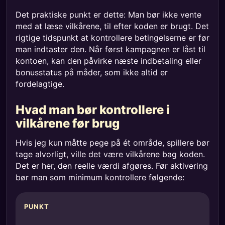
Det praktiske punkt er dette: Man bør ikke vente
med at læse vilkårene, til efter koden er brugt. Det
rigtige tidspunkt at kontrollere betingelserne er før
man indtaster den. Når først kampagnen er låst til
kontoen, kan den påvirke næste indbetaling eller
bonusstatus på måder, som ikke altid er
fordelagtige.
Hvad man bør kontrollere i
vilkårene før brug
Hvis jeg kun måtte pege på ét område, spillere bør
tage alvorligt, ville det være vilkårene bag koden.
Det er her, den reelle værdi afgøres. Før aktivering
bør man som minimum kontrollere følgende:
PUNKT