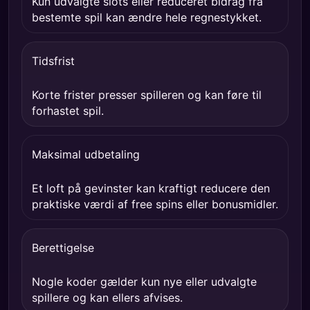
Kun udvalgte slots eller reduceret bidrag fra
bestemte spil kan ændre hele regnestykket.
Tidsfrist
Korte frister presser spilleren og kan føre til
forhastet spil.
Maksimal udbetaling
Et loft på gevinster kan kraftigt reducere den
praktiske værdi af free spins eller bonusmidler.
Berettigelse
Nogle koder gælder kun nye eller udvalgte
spillere og kan ellers afvises.