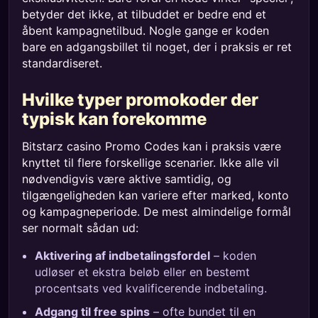
betyder det ikke, at tilbuddet er bedre end et
åbent kampagnetilbud. Nogle gange er koden
bare en adgangsbillet til noget, der i praksis er ret
standardiseret.
Hvilke typer promokoder der
typisk kan forekomme
Bitstarz casino Promo Codes kan i praksis være
knyttet til flere forskellige scenarier. Ikke alle vil
nødvendigvis være aktive samtidig, og
tilgængeligheden kan variere efter marked, konto
og kampagneperiode. De mest almindelige formål
ser normalt sådan ud:
Aktivering af indbetalingsfordel
– koden
udløser et ekstra beløb eller en bestemt
procentsats ved kvalificerende indbetaling.
Adgang til free spins
– ofte bundet til en