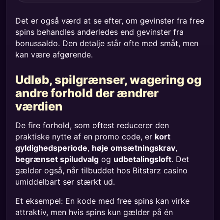
Det er også værd at se efter, om gevinster fra free
spins behandles anderledes end gevinster fra
bonussaldo. Den detalje står ofte med småt, men
kan være afgørende.
Udløb, spilgrænser, wagering og
andre forhold der ændrer
værdien
De fire forhold, som oftest reducerer den
praktiske nytte af en promo code, er
kort
gyldighedsperiode
,
høje omsætningskrav
,
begrænset spiludvalg
og
udbetalingsloft
. Det
gælder også, når tilbuddet hos Bitstarz casino
umiddelbart ser stærkt ud.
Et eksempel: En kode med free spins kan virke
attraktiv, men hvis spins kun gælder på én