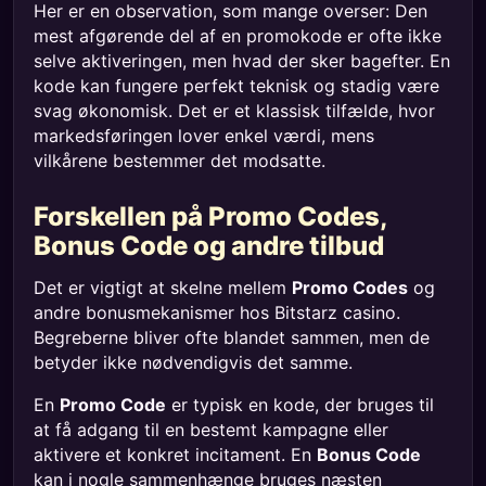
Her er en observation, som mange overser: Den
mest afgørende del af en promokode er ofte ikke
selve aktiveringen, men hvad der sker bagefter. En
kode kan fungere perfekt teknisk og stadig være
svag økonomisk. Det er et klassisk tilfælde, hvor
markedsføringen lover enkel værdi, mens
vilkårene bestemmer det modsatte.
Forskellen på Promo Codes,
Bonus Code og andre tilbud
Det er vigtigt at skelne mellem
Promo Codes
og
andre bonusmekanismer hos Bitstarz casino.
Begreberne bliver ofte blandet sammen, men de
betyder ikke nødvendigvis det samme.
En
Promo Code
er typisk en kode, der bruges til
at få adgang til en bestemt kampagne eller
aktivere et konkret incitament. En
Bonus Code
kan i nogle sammenhænge bruges næsten