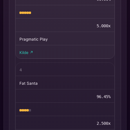
5/5
5.000x
Pragmatic Play
Kilde ↗
4
Fat Santa
96.45%
4/5
2.500x