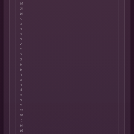
at
ør
er
k
a
n
a
n
v
e
n
d
e
e
n
a
n
d
e
n
c
er
tif
ic
er
et