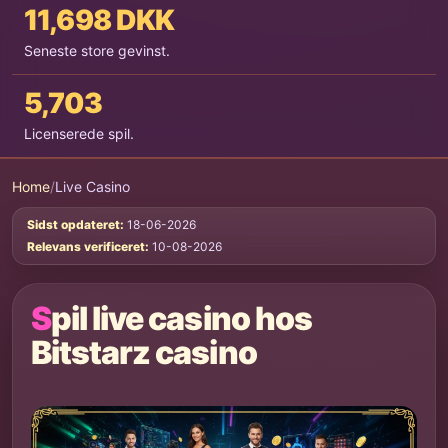
11,698 DKK
Seneste store gevinst.
5,703
Licenserede spil.
Home
/
Live Casino
Sidst opdateret:
18-06-2026
Relevans verificeret:
10-08-2026
Spil live casino hos
Bitstarz casino