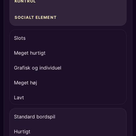
KONTROL
SOCIALT ELEMENT
Slots
Meget hurtigt
Grafisk og individuel
Meget høj
Lavt
Standard bordspil
Hurtigt