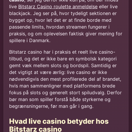
live
Bitstarz Casino roulette anmeldelse
eller live
blackjack. Jeg ser på, hvor tydeligt sektionen er
bygget op, hvor let det er at finde borde med
passende limits, hvordan streamen fungerer i
praksis, og om oplevelsen faktisk giver mening for
spillere i Danmark.
Bitstarz casino har i praksis et reelt live casino-
tilbud, og det er ikke bare en symbolsk kategori
gemt væk mellem slots og bordspil. Samtidig er
det vigtigt at være ærlig: live casino er ikke
nødvendigvis den mest profilerede del af brandet,
hvis man sammenligner med platformens brede
fokus på slots og generelt stort spiludvalg. Derfor
bør man som spiller forstå både styrkerne og
begrænsningerne, før man går i gang.
Hvad live casino betyder hos
Bitstarz casino