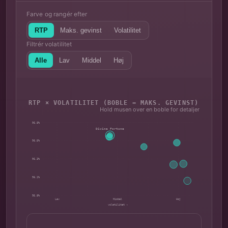
Farve og rangér efter
RTP
Maks. gevinst
Volatilitet
Filtrér volatilitet
Alle
Lav
Middel
Høj
RTP × VOLATILITET (BOBLE = MAKS. GEVINST)
Hold musen over en boble for detaljer
96.8%
Divine Fortune
96.5%
96.3%
96.1%
95.8%
Lav
Middel
Høj
volatilitet →