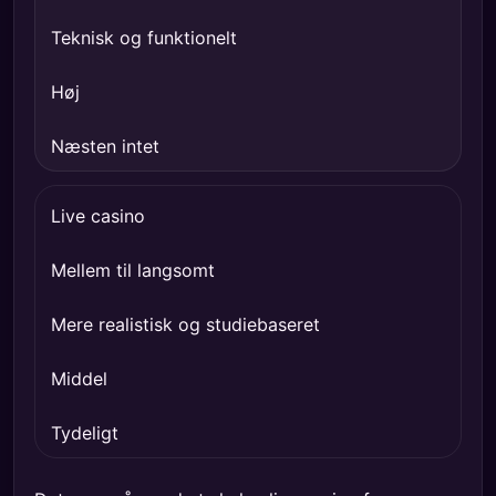
Teknisk og funktionelt
Høj
Næsten intet
Live casino
Mellem til langsomt
Mere realistisk og studiebaseret
Middel
Tydeligt