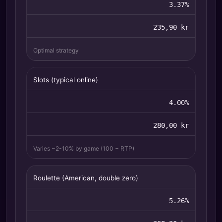
3.37%
235,90 kr
Optimal strategy
Slots (typical online)
4.00%
280,00 kr
Varies ~2-10% by game (100 − RTP)
Roulette (American, double zero)
5.26%