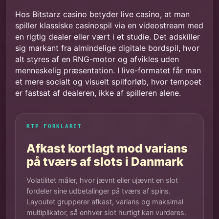
Hos Bitstarz casino betyder live casino, at man
spiller klassiske casinospil via en videostream med
en rigtig dealer eller vært i et studie. Det adskiller
sig markant fra almindelige digitale bordspil, hvor
alt styres af en RNG-motor og afvikles uden
menneskelig præsentation. I live-formatet får man
et mere socialt og visuelt spilforløb, hvor tempoet
er fastsat af dealeren, ikke af spilleren alene.
RTP FORKLARET
Afkast kortlagt mod varians
på tværs af slots i Danmark
Volatilitet måler, hvor jævnt eller ujævnt en slot
fordeler sine udbetalinger på tværs af spins.
Layoutet grupperer afkast, varians og maksimal
multiplikator, så enhver slot hurtigt kan vurderes.