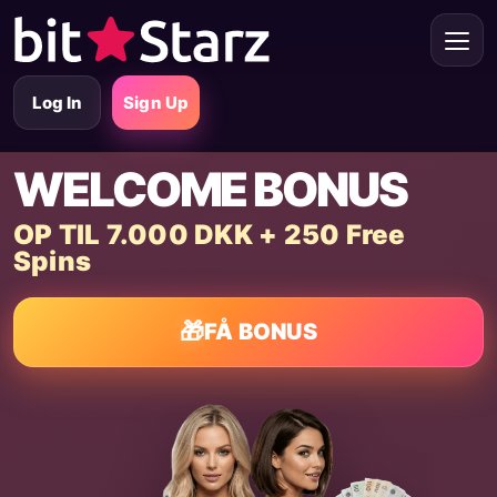
Log In
Sign Up
WELCOME BONUS
OP TIL 7.000 DKK + 250 Free
Spins
🎁
FÅ BONUS