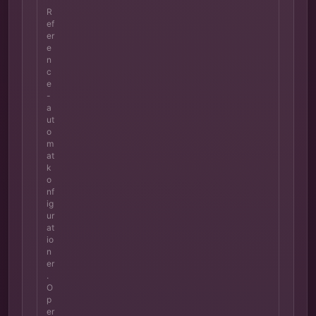
R
ef
er
e
n
c
e
-
a
ut
o
m
at
k
o
nf
ig
ur
at
io
n
er
.
O
p
er