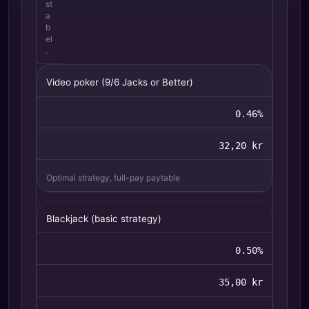
st
a
b
el
.
Video poker (9/6 Jacks or Better)
0.46%
32,20 kr
Optimal strategy, full-pay paytable
Blackjack (basic strategy)
0.50%
35,00 kr